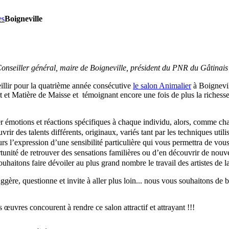
es
Boigneville
onseiller général, maire de Boigneville,
président du PNR
du Gâtinai
lir pour la quatrième année consécutive
le salon Animalier
à Boignevil
 et Matière de Maisse et témoignant encore une fois de plus la richesse
ter émotions et réactions spécifiques à chaque individu, alors, comme c
ir des talents différents, originaux, variés tant par les techniques utili
rs l’expression d’une sensibilité particulière qui vous permettra de vous
unité de retrouver des sensations familières ou d’en découvrir de nouve
ouhaitons faire dévoiler au plus grand nombre le travail des artistes de l
gère, questionne et invite à aller plus loin... nous vous souhaitons de b
es œuvres concourent à rendre ce salon attractif et attrayant !!!