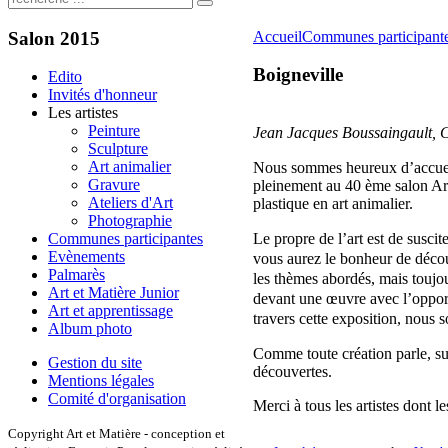
Salon
2015
Accueil
Communes participant
Boigneville
Edito
Invités d'honneur
Les artistes
Peinture
Jean Jacques Boussaingault, C
Sculpture
Art animalier
Nous sommes heureux d’accueil
Gravure
pleinement au 40 ème salon Art
Ateliers d'Art
plastique en art animalier.
Photographie
Le propre de l’art est de susci
Communes participantes
Evènements
vous aurez le bonheur de découvr
Palmarès
les thèmes abordés, mais toujou
Art et Matière Junior
devant une œuvre avec l’opport
Art et apprentissage
travers cette exposition, nous s
Album photo
Comme toute création parle, sug
Gestion du site
découvertes.
Mentions légales
Comité d'organisation
Merci à tous les artistes dont l
Copyright Art et Matière - conception et