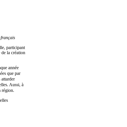
s français
le, participant
 de la création
haque année
sées que par
 attarder
lles. Aussi, à
a région.
elles