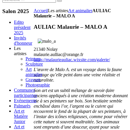
Salon
2025
Accueil
Les artistes
Art animalier
AULIAC
Malaurie – MALO A
Edito
AULIAC Malaurie – MALO A
président
2025
Invités
d'honneur
Les
21340 Nolay
artistes
malaurie.aulliac@orange.fr
Peinture
https://malaurieauliac.wixsite.com/galerie/
Sculpture
Art
L’œuvre de Malo A. est un voyage dans la faune
animalier
sauvage qu’elle peint dans une veine réaliste et
Gravure
naturaliste.
Photographie
Communes
Son art est un subtil mélange de savoir-faire
participantes
anciens appliqués à une création moderne donnant
Evènements
vie à ses peintures sur bois. Son bestiaire semble
Palmarès
enchâssé dans l’or, l’argent ou le cuivre qui
Art et
recouvrent le fond de la plupart de ses peintures, à
Matière
l’instar des icônes religieuses, comme pour vénérer
Junior
cette nature si souvent maltraitée. Ses animaux
Art et
sont emprunts d’une douceur, ayant pour seule