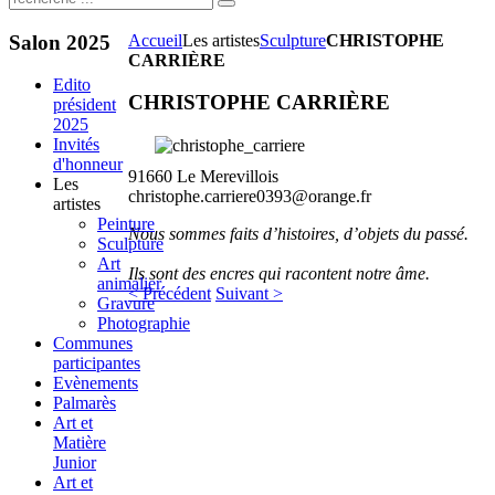
Salon
2025
Accueil
Les artistes
Sculpture
CHRISTOPHE
CARRIÈRE
Edito
CHRISTOPHE CARRIÈRE
président
2025
Invités
d'honneur
91660 Le Merevillois
Les
christophe.carriere0393@orange.fr
artistes
Peinture
Nous sommes faits d’histoires, d’objets du passé.
Sculpture
Art
Ils sont des encres qui racontent notre âme.
animalier
< Précédent
Suivant >
Gravure
Photographie
Communes
participantes
Evènements
Palmarès
Art et
Matière
Junior
Art et