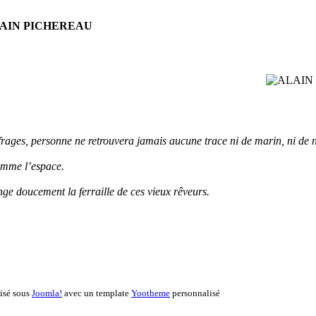
AIN PICHEREAU
frages, personne ne retrouvera jamais aucune trace ni de marin, ni de n
omme l’espace.
nge doucement la ferraille de ces vieux rêveurs.
lisé sous
Joomla!
avec un template
Yootheme
personnalisé