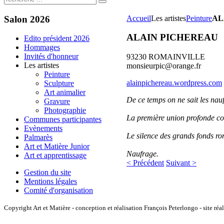
Salon
2026
Accueil
Les artistes
Peinture
AL
ALAIN PICHEREAU
Edito président 2026
Hommages
Invités d'honneur
93230 ROMAINVILLE
Les artistes
monsieurpic@orange.fr
Peinture
alainpichereau.wordpress.com
Sculpture
Art animalier
De ce temps on ne sait les nau
Gravure
Photographie
La première union profonde c
Communes participantes
Evènements
Le silence des grands fonds ro
Palmarès
Art et Matière Junior
Naufrage.
Art et apprentissage
< Précédent
Suivant >
Gestion du site
Mentions légales
Comité d'organisation
Copyright Art et Matière - conception et réalisation François Peterlongo - site réa