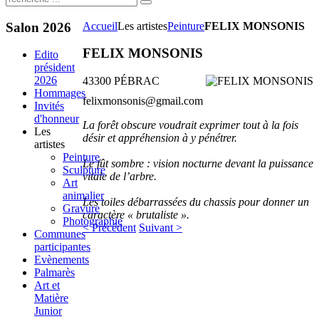
Salon
2026
Accueil
Les artistes
Peinture
FELIX MONSONIS
FELIX MONSONIS
Edito
président
2026
43300 PÉBRAC
Hommages
felixmonsonis@gmail.com
Invités
d'honneur
La forêt obscure voudrait exprimer tout à la fois
Les
désir et appréhension à y pénétrer.
artistes
Peinture
Le fût sombre : vision nocturne devant la puissance
Sculpture
vitale de l’arbre.
Art
animalier
Les toiles débarrassées du chassis pour donner un
Gravure
caractère « brutaliste ».
Photographie
< Précédent
Suivant >
Communes
participantes
Evènements
Palmarès
Art et
Matière
Junior