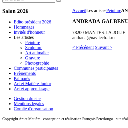
Salon
2026
Accueil
Les artistes
Peinture
AN
ANDRADA GALBEN
Edito président 2026
Hommages
Invités d'honneur
78200 MANTES-LA-JOLIE
Les artistes
andrada@navitech-it.ro
Peinture
< Précédent
Suivant >
Sculpture
Art animalier
Gravure
Photographie
Communes participantes
Evènements
Palmarès
Art et Matière Junior
Art et apprentissage
Gestion du site
Mentions légales
Comité d'organisation
Copyright Art et Matière - conception et réalisation François Peterlongo - site réa