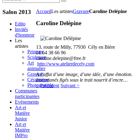
Salon
2013
Accueil
Les artistes
Gravure
Caroline Delépine
Caroline Delépine
Edito
Invités
d'honneur
Les
artistes
13, route de Milly, 77930 Cély en Bière
Peinture
01 64 38 66 96
Sculpture
caroline.delepine@free.fr
Art
http://www.atelierdecely.com
animalier
Gravure
A l’affut d’une image, d’une idée, d’une émotion.
Céramique
Instantanés figés sous le trait nourrit d’encre…
Photographie
< Précédent
Suivant >
Communes
participantes
Evènements
Art et
Matière
Junior
Art et
Matière
IMPro