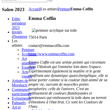
Salon
2023
Accueil
Les artistes
Peinture
Emma Coffin
Emma Coffin
Edito
président
2023
Invités
d'honneur
75014 Paris
Les
artistes
contact@emmacoffin.com
Peinture
https://www.emmacoffin.com
Sculpture
Art
Emma Coffin est une artiste peintre qui s'aventure
animalier
dans l'Abstrait qui l'emmène loin dans l'espace.
Estampe
Expérimentant également la matière et le geste
Arts
conférant une dynamique quasi-énergétique, elle se
visuels
laisse porter comme si la couleur était animé de sa
Artistes de
propre vie, ouvrant de nouvelles portes
Morsbach
inexplorées: celle de l'univers. C'est un
Communes
jaillissement de couleurs flamboyantes et
participantes
lumineuses qui embrassent la toile dans un torrent
Evènements
d'émotions à l'état brut. Ce sont les Couleurs de
Palmarès
l'Ame.
Art et