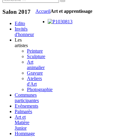
Salon
2017
Accueil
Art et apprentissage
Edito
Invités
d'honneur
Les
artistes
Peinture
Sculpture
Art
animalier
Gravure
Ateliers
d'Art
Photographie
Communes
participantes
Evènements
Palmarès
Art et
Matière
Junior
Hommage