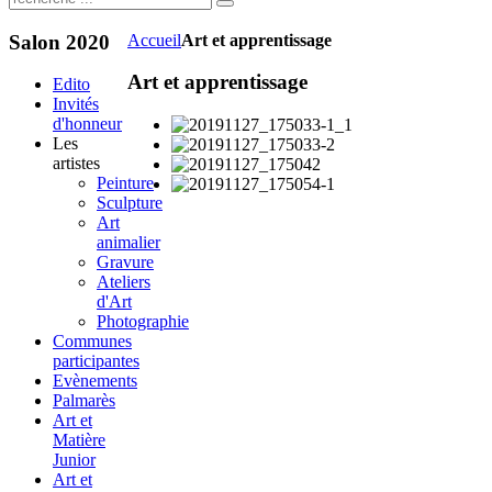
Salon
2020
Accueil
Art et apprentissage
Art et apprentissage
Edito
Invités
d'honneur
Les
artistes
Peinture
Sculpture
Art
animalier
Gravure
Ateliers
d'Art
Photographie
Communes
participantes
Evènements
Palmarès
Art et
Matière
Junior
Art et