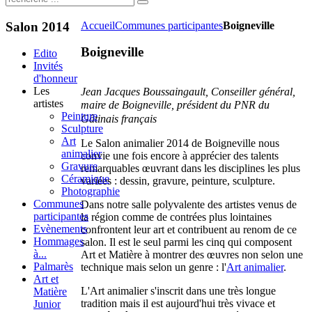
Salon
2014
Accueil
Communes participantes
Boigneville
Boigneville
Edito
Invités
d'honneur
Les
Jean Jacques Boussaingault, Conseiller général,
artistes
maire de Boigneville,
président du PNR
du
Peinture
Gâtinais français
Sculpture
Art
Le Salon animalier 2014 de Boigneville nous
animalier
convie une fois encore à apprécier des talents
Gravure
remarquables œuvrant dans les disciplines les plus
Céramique
variées : dessin, gravure, peinture, sculpture.
Photographie
Communes
Dans notre salle polyvalente des artistes venus de
participantes
la région comme de contrées plus lointaines
Evènements
confrontent leur art et contribuent au renom de ce
Hommages
salon. Il est le seul parmi les cinq qui composent
à...
Art et Matière à montrer des œuvres non selon une
Palmarès
technique mais selon un genre : l'
Art animalier
.
Art et
L'Art animalier s'inscrit dans une très longue
Matière
tradition mais il est aujourd'hui très vivace et
Junior