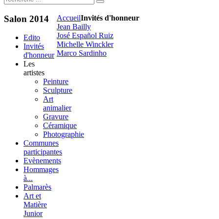
Salon
2014
Accueil
Invités d'honneur
Jean Bailly
José Español Ruiz
Edito
Michelle Winckler
Invités
Marco Sardinho
d'honneur
Les
artistes
Peinture
Sculpture
Art
animalier
Gravure
Céramique
Photographie
Communes
participantes
Evènements
Hommages
à...
Palmarès
Art et
Matière
Junior