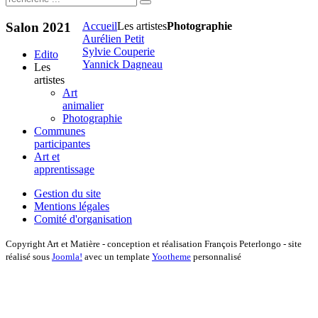
Salon
2021
Accueil
Les artistes
Photographie
Aurélien Petit
Sylvie Couperie
Edito
Yannick Dagneau
Les
artistes
Art
animalier
Photographie
Communes
participantes
Art et
apprentissage
Gestion du site
Mentions légales
Comité d'organisation
Copyright Art et Matière - conception et réalisation François Peterlongo - site
réalisé sous
Joomla!
avec un template
Yootheme
personnalisé