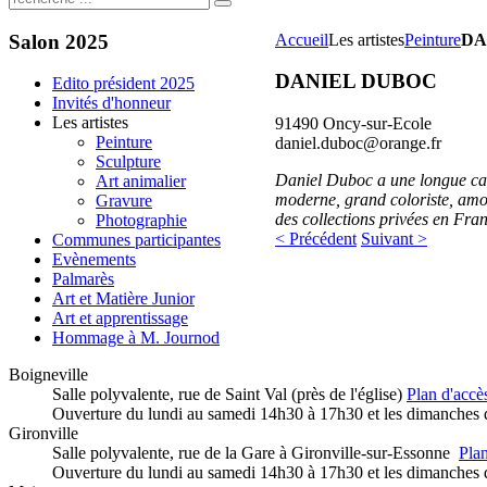
Salon
2025
Accueil
Les artistes
Peinture
DA
DANIEL DUBOC
Edito président 2025
Invités d'honneur
Les artistes
91490 Oncy-sur-Ecole
Peinture
daniel.duboc@orange.fr
Sculpture
Daniel Duboc a une longue carr
Art animalier
moderne, grand coloriste, amo
Gravure
des collections privées en Fr
Photographie
< Précédent
Suivant >
Communes participantes
Evènements
Palmarès
Art et Matière Junior
Art et apprentissage
Hommage à M. Journod
Boigneville
Salle polyvalente, rue de Saint Val (près de l'église)
Plan d'accè
Ouverture du lundi au samedi 14h30 à 17h30 et les dimanches
Gironville
Salle polyvalente, rue de la Gare à Gironville-sur-Essonne
Plan
Ouverture du lundi au samedi 14h30 à 17h30 et les dimanches