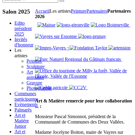
Salon
2025
Accueil
Les artistes
Peinture
Partenaires
Partenaires
2026
Edito
président
2025
Invités
d'honneur
<
Les
artistes
Peinture
Sculpture
Art
animalier
Gravure
Photographie
Communes
participantes
Art & Matière remercie pour leur collaboration
Evènements
... :
Palmarès
Art et
Monsieur Pascal Simonnot, président de la
Matière
Communauté de Communes des Deux Vallées.
Junior
Art et
Madame Jocelyne Boiton, maire de Vayres sur