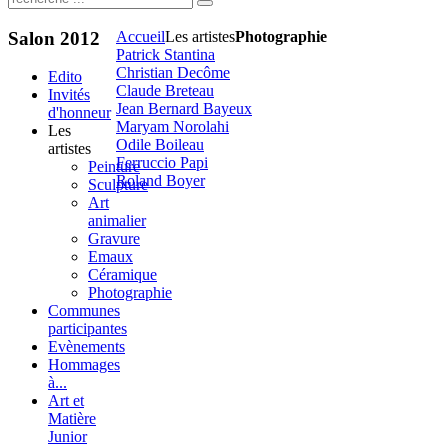
Salon
2012
Accueil
Les artistes
Photographie
Patrick Stantina
Christian Decôme
Edito
Claude Breteau
Invités
Jean Bernard Bayeux
d'honneur
Maryam Norolahi
Les
Odile Boileau
artistes
Ferruccio Papi
Peinture
Roland Boyer
Sculpture
Art
animalier
Gravure
Emaux
Céramique
Photographie
Communes
participantes
Evènements
Hommages
à...
Art et
Matière
Junior