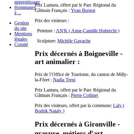
apprentissage
Prix Lantara, offert par le Parc Régional du
Hommages
Gâtinais Français :
Yvan Burgot
à ...
Prix des visiteurs :
Gestion
du site
Peinture :
AN'K ( Anne-Camille Hubrecht )
Mentions
légales
Sculpture:
Michèle Gavache
Comité
Prix décernés à Boigneville -
art animalier :
Prix de l’Office de Tourisme, du canton de Milly-
la-Fôret :
Nadia Treni
Prix Lantara, offert par le Parc Régional du
Gâtinais Français :
Pierre Collinet
Prix des visiteurs, offert par la commune:
Laly (
Bodrik Nataly )
Prix décernés à
Gironville -
gravure, métiers d'art