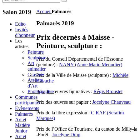
Salon
2019
Accueil
Palmarès
Palmarès 2019
Edito
Invités
d'honneur
Prix décernés à Maisse -
Les
Peinture, sculpture :
artistes
Peinture
Sculpture
Prix du Conseil Départemental de l'Essonne
Art
(peinture) :
NANY (Anne Marie Menudier)
animalier
Gravure
Prix de la Ville de Maisse (sculpture) :
Michèle
Ateliers
Gavache
d'Art
Prix des œuvres figuratives :
Régis Broustet
Photographie
Communes
Prix des œuvres sur papier :
Jocelyne Chauveau
participantes
Evènements
Prix de la libre expression :
C.RAF (Serafim
Palmarès
Marques)
Art et
Matière
Prix de l’Office de Tourisme, du canton de Milly-la
Junior
-Forêt :
Jocelyne Drap
Art et