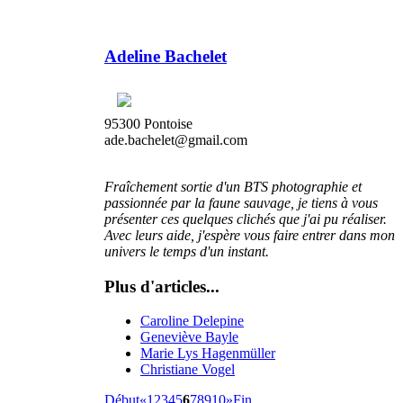
Adeline Bachelet
95300 Pontoise
ade.bachelet@gmail.com
Fraîchement sortie d'un BTS photographie et
passionnée par la faune sauvage, je tiens à vous
présenter ces quelques clichés que j'ai pu réaliser.
Avec leurs aide, j'espère vous faire entrer dans mon
univers le temps d'un instant.
Plus d'articles...
Caroline Delepine
Geneviève Bayle
Marie Lys Hagenmüller
Christiane Vogel
Début
«
1
2
3
4
5
6
7
8
9
10
»
Fin