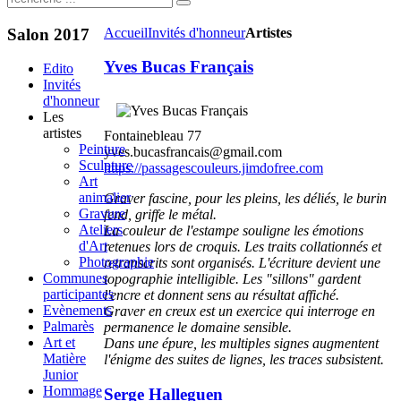
Salon
2017
Accueil
Invités d'honneur
Artistes
Yves Bucas Français
Edito
Invités
d'honneur
Les
artistes
Fontainebleau 77
Peinture
yves.bucasfrancais@gmail.com
Sculpture
https://passagescouleurs.jimdofree.com
Art
animalier
Graver fascine, pour les pleins, les déliés, le burin
Gravure
fend, griffe le métal.
Ateliers
La couleur de l'estampe souligne les émotions
d'Art
retenues lors de croquis. Les traits collationnés et
Photographie
retranscrits sont organisés. L'écriture devient une
Communes
topographie intelligible. Les "sillons" gardent
participantes
l'encre et donnent sens au résultat affiché.
Evènements
Graver en creux est un exercice qui interroge en
Palmarès
permanence le domaine sensible.
Art et
Dans une épure, les multiples signes augmentent
Matière
l'énigme des suites de lignes, les traces subsistent.
Junior
Hommage
Serge Halleguen