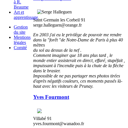
à R.
Beaume
Art et
apprentissage
Saint Germain les Corbeil 91
serge.halleguen@orange.fr
Gestion
du site
En 2003 j'ai eu le privilège de pouvoir me rendre
Mentions
dans la "forêt "de Notre-Dame de Paris à plus 40
légales
mètres
Comité
du sol au dessus de la nef .
Comment imaginer que 18 ans plus tard , le
monde entier assisterait en direct, effaré, stupéfait ,
impuissant à l'incendie puis à la chute de la flèche
dans le brasier.
Impossible de ne pas partager mes photos tirées
d'après négatifs couleurs, ces moments passés là-
haut avec les visiteurs de Prunay.
Yves Fourmont
Villabé 91
yves.fourmont@wanadoo.fr