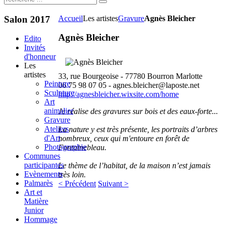
Salon
2017
Accueil
Les artistes
Gravure
Agnès Bleicher
Agnès Bleicher
Edito
Invités
d'honneur
Les
artistes
33, rue Bourgeoise - 77780 Bourron Marlotte
Peinture
06 75 98 07 05 -
agnes.bleicher@laposte.net
Sculpture
http://agnesbleicher.wixsite.com/home
Art
animalier
Je réalise des gravures sur bois et des eaux-forte...
Gravure
Ateliers
La nature y est très présente, les portraits d’arbres
d'Art
nombreux, ceux qui m'entoure en forêt de
Photographie
Fontainebleau.
Communes
participantes
Le thème de l’habitat, de la maison n’est jamais
Evènements
très loin.
Palmarès
< Précédent
Suivant >
Art et
Matière
Junior
Hommage