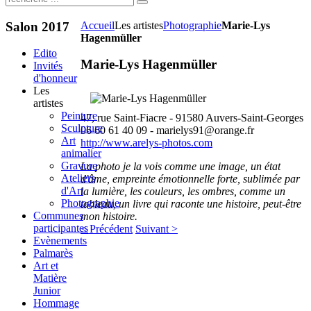
Salon
2017
Accueil
Les artistes
Photographie
Marie-Lys
Hagenmüller
Edito
Marie-Lys Hagenmüller
Invités
d'honneur
Les
artistes
Peinture
47, rue Saint-Fiacre - 91580 Auvers-Saint-Georges
Sculpture
06 60 61 40 09 -
marielys91@orange.fr
Art
http://www.arelys-photos.com
animalier
Gravure
La photo je la vois comme une image, un état
Ateliers
d'âme, empreinte émotionnelle forte, sublimée par
d'Art
la lumière, les couleurs, les ombres, comme un
Photographie
tableau, un livre qui raconte une histoire, peut-être
Communes
mon histoire.
participantes
< Précédent
Suivant >
Evènements
Palmarès
Art et
Matière
Junior
Hommage