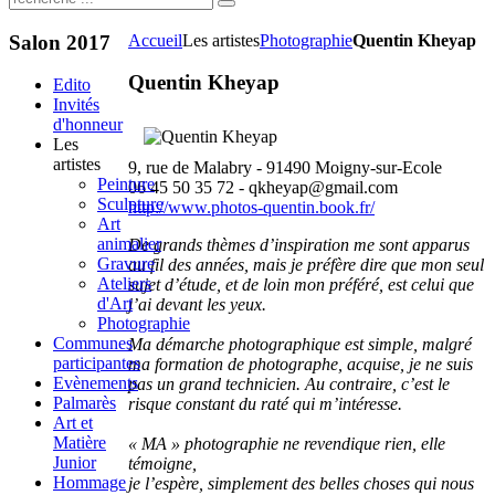
Salon
2017
Accueil
Les artistes
Photographie
Quentin Kheyap
Quentin Kheyap
Edito
Invités
d'honneur
Les
artistes
9, rue de Malabry - 91490 Moigny-sur-Ecole
Peinture
06 45 50 35 72 -
qkheyap@gmail.com
Sculpture
http://www.photos-quentin.book.fr/
Art
animalier
De grands thèmes d’inspiration me sont apparus
Gravure
au fil des années, mais je préfère dire que mon seul
Ateliers
sujet d’étude, et de loin mon préféré, est celui que
d'Art
j’ai devant les yeux.
Photographie
Communes
Ma démarche photographique est simple, malgré
participantes
ma formation de photographe, acquise, je ne suis
Evènements
pas un grand technicien. Au contraire, c’est le
Palmarès
risque constant du raté qui m’intéresse.
Art et
Matière
« MA » photographie ne revendique rien, elle
Junior
témoigne,
Hommage
je l’espère, simplement des belles choses qui nous