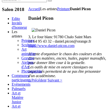
Salon
2018
Accueil
Les artistes
Peinture
Daniel Picon
Daniel Picon
Edito
Invités
d'honneur
Les
artistes
3, Le four blanc 91780 Chalo Saint Mars
Peinture
01 64 95 43 32 -
daniel.picon@orange.fr
Sculpture
https://www.daniel-picon.com
Art
animalier
Je tente d'organiser le chaos des couleurs et des
Gravure
diverses matières, encres, huiles, papier marouflés,
Ateliers
pour donner libre cour à la gestuelle.
d'Art
Les outils de mise en oeuvre classiques ou
Photographie
improvisés permettent de ne pas être prisonnier
Communes
d'un académisme.
participantes
< Précédent
Suivant >
Evènements
Palmarès
Art et
Matière
Junior
Art et