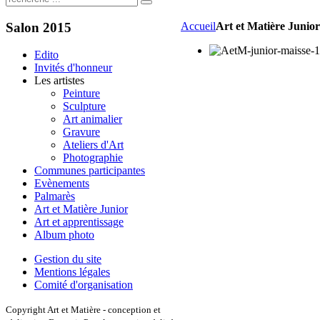
Salon
2015
Accueil
Art et Matière Junior
Edito
Invités d'honneur
Les artistes
Peinture
Sculpture
Art animalier
Gravure
Ateliers d'Art
Photographie
Communes participantes
Evènements
Palmarès
Art et Matière Junior
Art et apprentissage
Album photo
Gestion du site
Mentions légales
Comité d'organisation
Copyright Art et Matière - conception et