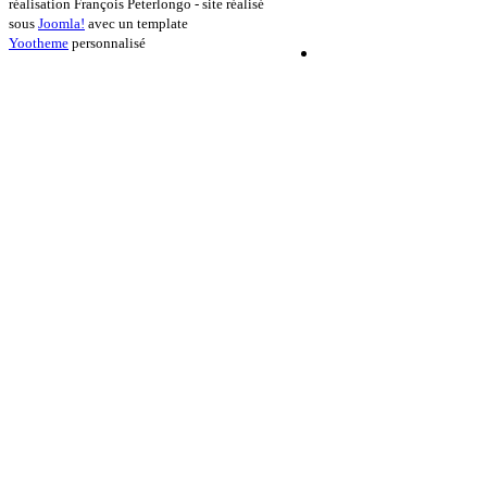
réalisation François Peterlongo - site réalisé
sous
Joomla!
avec un template
Yootheme
personnalisé