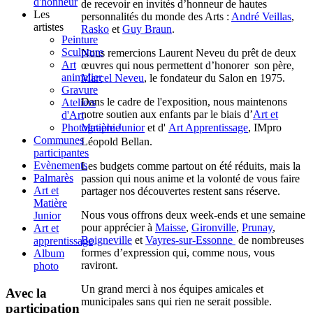
d'honneur
de recevoir en invités d’honneur de hautes
Les
personnalités du monde des Arts :
André Veillas
,
artistes
Rasko
et
Guy Braun
.
Peinture
Sculpture
Nous remercions Laurent Neveu du prêt de deux
Art
œuvres qui nous permettent d’honorer son père,
animalier
Marcel Neveu
, le fondateur du Salon en 1975.
Gravure
Dans le cadre de l'exposition, nous maintenons
Ateliers
notre soutien aux enfants par le biais d’
Art et
d'Art
Photographie
Matière Junior
et d'
Art Apprentissage
, IMpro
Communes
Léopold Bellan.
participantes
Evènements
Les budgets comme partout on été réduits
,
mais la
Palmarès
passion qui nous anime et la volonté de vous faire
Art et
partager nos découvertes restent sans réserve.
Matière
Nous vous offrons deux week-ends et une semaine
Junior
pour apprécier à
Maisse
,
Gironville
,
Prunay
,
Art et
Boigneville
et
Vayres-sur-Essonne
de nombreuses
apprentissage
formes d’expression qui, comme nous, vous
Album
raviront.
photo
Un grand merci à nos équipes amicales et
Avec la
municipales sans qui rien ne serait possible.
participation