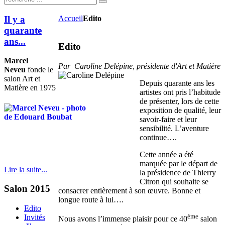
Il y a
Accueil
Edito
quarante
ans...
Edito
Marcel
Par Caroline Delépine, présidente d'Art et Matière
Neveu
fonde le
salon Art et
Depuis quarante ans les
Matière en 1975
artistes ont pris l’habitude
de présenter, lors de cette
exposition de qualité, leur
savoir-faire et leur
sensibilité. L’aventure
continue….
Cette année a été
marquée par le départ de
Lire la suite...
la présidence de Thierry
Citron qui souhaite se
Salon
2015
consacrer entièrement à son œuvre. Bonne et
longue route à lui….
Edito
ème
Invités
Nous avons l’immense plaisir pour ce 40
salon