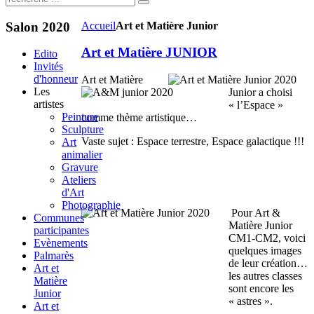
Salon
2020
Accueil
Art et Matière Junior
Art et Matière JUNIOR
Edito
Invités
d'honneur
Art et Matière
Les
Junior a choisi
artistes
« l’Espace »
Peinture
comme thème artistique…
Sculpture
Vaste sujet : Espace terrestre, Espace galactique !!!
Art
animalier
Gravure
Ateliers
d'Art
Photographie
Pour Art &
Communes
Matière Junior
participantes
CM1-CM2, voici
Evènements
quelques images
Palmarès
de leur création…
Art et
les autres classes
Matière
sont encore les
Junior
« astres ».
Art et