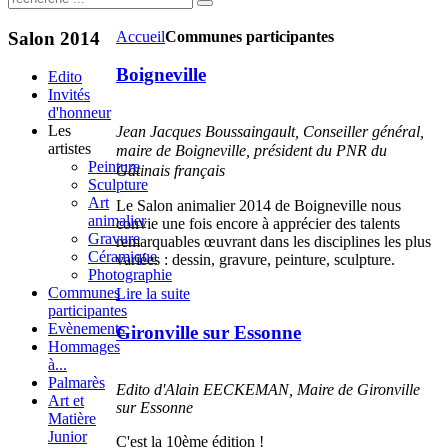
Salon
2014
Accueil
Communes participantes
Boigneville
Edito
Invités
d'honneur
Les
Jean Jacques Boussaingault, Conseiller général,
artistes
maire de Boigneville,
président du PNR
du
Peinture
Gâtinais français
Sculpture
Art
Le Salon animalier 2014 de Boigneville nous
animalier
convie une fois encore à apprécier des talents
Gravure
remarquables œuvrant dans les disciplines les plus
Céramique
variées : dessin, gravure, peinture, sculpture.
Photographie
Communes
Lire la suite
participantes
Evènements
Gironville sur Essonne
Hommages
à...
Palmarès
Edito d'Alain EECKEMAN, Maire de Gironville
Art et
sur Essonne
Matière
Junior
C'est la 10ème édition !