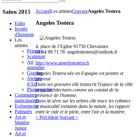
Salon
2015
Accueil
Les artistes
Gravure
Angeles Testera
Angeles Testera
Edito
Invités
d'honneur
Les
artistes
4, place de l’Eglise 91750 Chevannes
Peinture
01 64 99 71 78
angelestestera@outlook.fr
Sculpture
Art
http://www.angelestestera.fr
animalier
Gravure
Angeles Testera née en Espagne est peintre et
Ateliers
graveur.
d'Art
Dans ses gravures elle transcrit l'espace de la ville
Photographie
et ses architectures comme un constat de la
Communes
présence de l'homme.
participantes
Dans la série sur les arbres elle trace les rythmes
Evènements
et musicalité existants dans la nature, les rapport
Palmarès
entre le vide et le plein, entre l'air et la matière.
Art et
< Précédent
Suivant >
Matière
Junior
Art et