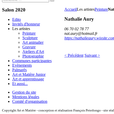
Salon
2020
Accueil
Les artistes
Peinture
Nat
Nathalie Aury
Edito
Invités d'honneur
Les artistes
06 70 02 78 77
Peinture
nat.aury@hotmail.fr
Sculpture
https://nathalieaury.wixsite.co
Art animalier
Gravure
Ateliers d'Art
< Précédent
Suivant >
Photographie
Communes participantes
Evènements
Palmarès
Art et Matière Junior
Art et apprentissage
Et aussi...
Gestion du site
Mentions légales
Comité d'organisation
Copyright Art et Matière - conception et réalisation François Peterlongo - site réa