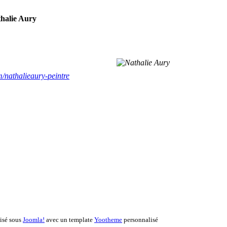
halie Aury
m/nathalieaury-peintre
lisé sous
Joomla!
avec un template
Yootheme
personnalisé