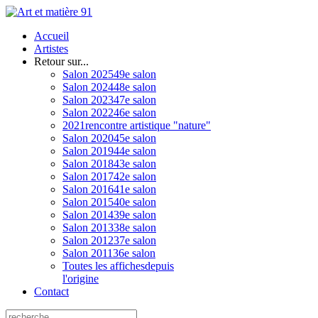
Accueil
Artistes
Retour sur...
Salon 2025
49e salon
Salon 2024
48e salon
Salon 2023
47e salon
Salon 2022
46e salon
2021
rencontre artistique "nature"
Salon 2020
45e salon
Salon 2019
44e salon
Salon 2018
43e salon
Salon 2017
42e salon
Salon 2016
41e salon
Salon 2015
40e salon
Salon 2014
39e salon
Salon 2013
38e salon
Salon 2012
37e salon
Salon 2011
36e salon
Toutes les affiches
depuis
l'origine
Contact