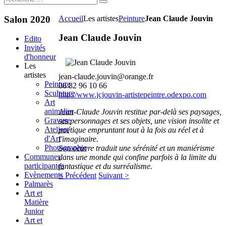
Salon
2020
Accueil
Les artistes
Peinture
Jean Claude Jouvin
Jean Claude Jouvin
Edito
Invités
d'honneur
Les
artistes
jean-claude.jouvin@orange.fr
Peinture
06 82 96 10 66
Sculpture
http://www.jcjouvin-artistepeintre.odexpo.com
Art
animalier
Jean-Claude Jouvin restitue par-delà ses paysages,
Gravure
ses personnages et ses objets, une vision insolite et
Ateliers
poétique empruntant tout à la fois au réel et à
d'Art
l'imaginaire.
Photographie
Son oeuvre traduit une sérénité et un maniérisme
Communes
dans une monde qui confine parfois à la limite du
participantes
fantastique et du surréalisme.
Evènements
< Précédent
Suivant >
Palmarès
Art et
Matière
Junior
Art et