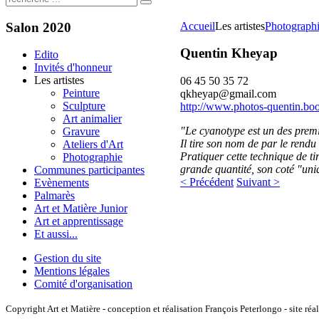
Salon
2020
Accueil
Les artistes
Photograph
Quentin Kheyap
Edito
Invités d'honneur
Les artistes
06 45 50 35 72
Peinture
qkheyap@gmail.com
Sculpture
http://www.photos-quentin.boo
Art animalier
"Le cyanotype est un des prem
Gravure
Il tire son nom de par le rend
Ateliers d'Art
Pratiquer cette technique de ti
Photographie
grande quantité, son coté "uniq
Communes participantes
< Précédent
Suivant >
Evènements
Palmarès
Art et Matière Junior
Art et apprentissage
Et aussi...
Gestion du site
Mentions légales
Comité d'organisation
Copyright Art et Matière - conception et réalisation François Peterlongo - site réa