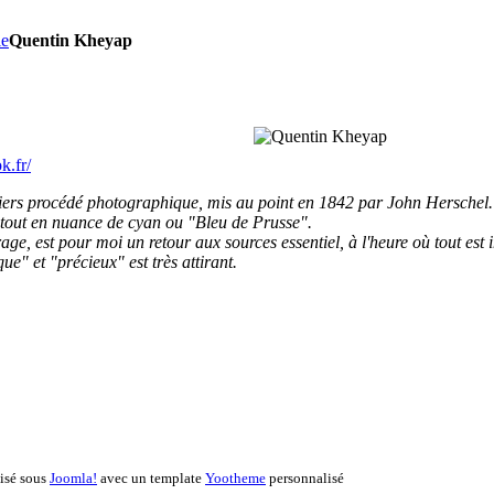
ie
Quentin Kheyap
k.fr/
iers procédé photographique, mis au point en 1842 par
John Herschel
.
u tout en nuance de cyan ou "Bleu de Prusse".
rage, est pour moi un retour aux sources essentiel, à l'heure où tout est
ue" et "précieux" est très attirant.
lisé sous
Joomla!
avec un template
Yootheme
personnalisé