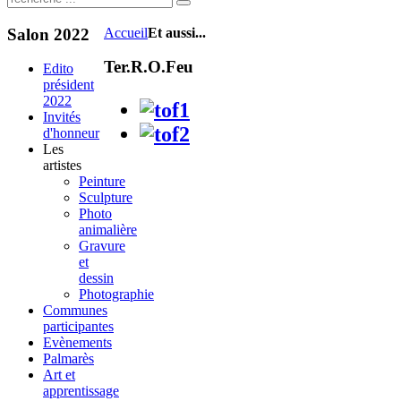
Salon
2022
Accueil
Et aussi...
Ter.R.O.Feu
Edito
président
2022
Invités
d'honneur
Les
artistes
Peinture
Sculpture
Photo
animalière
Gravure
et
dessin
Photographie
Communes
participantes
Evènements
Palmarès
Art et
apprentissage