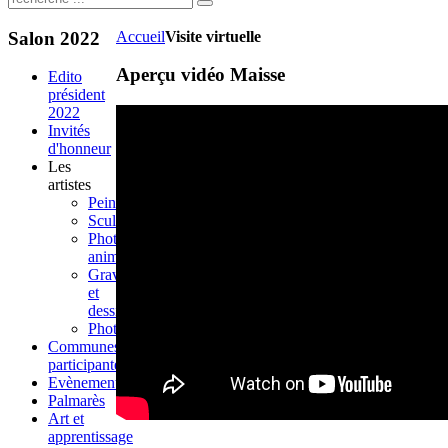
Salon
2022
Accueil
Visite virtuelle
Aperçu vidéo Maisse
Edito
président
2022
Invités
d'honneur
Les
artistes
Peinture
Sculpture
Photo
animalière
Gravure
et
dessin
Photographie
Communes
participantes
Evènements
Palmarès
Art et
apprentissage