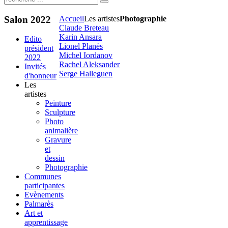
Salon
2022
Accueil
Les artistes
Photographie
Claude Breteau
Karin Ansara
Edito
Lionel Planès
président
Michel Iordanov
2022
Rachel Aleksander
Invités
Serge Halleguen
d'honneur
Les
artistes
Peinture
Sculpture
Photo
animalière
Gravure
et
dessin
Photographie
Communes
participantes
Evènements
Palmarès
Art et
apprentissage